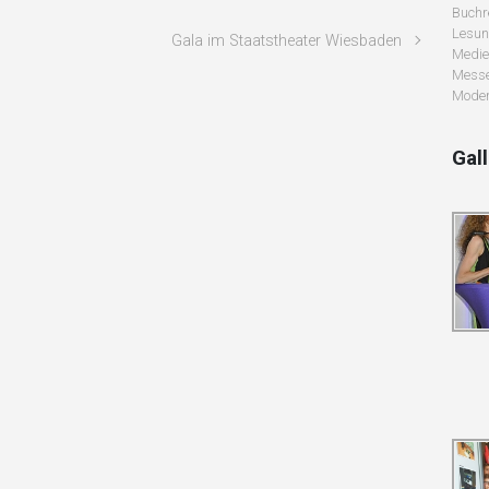
Buchr
Lesu
Gala im Staatstheater Wiesbaden
Medie
Messe
Moder
Gal