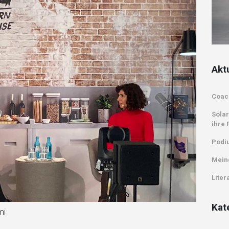
Akt
Coac
Solar
ihre 
Podi
Mein
Liter
Kat
mi