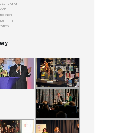
ezensionen
ngen
ncoach
termine
ation
lery