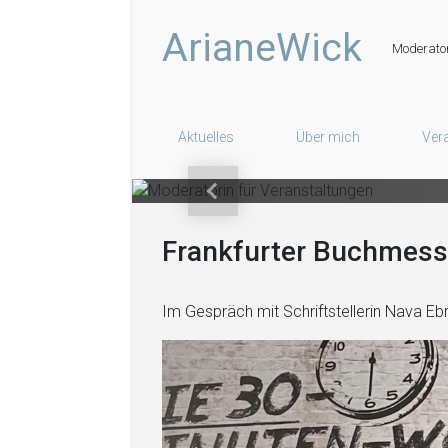
Zum Hauptinhalt springen
Mo
ArianeWick
Moderator
Aktuelles
Über mich
Ver
Vorheriger
Frankfurter Buchmes
Im Gespräch mit Schriftstellerin Nava Eb