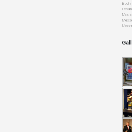
Buchr
Lesu
Medie
Messe
Moder
Gal