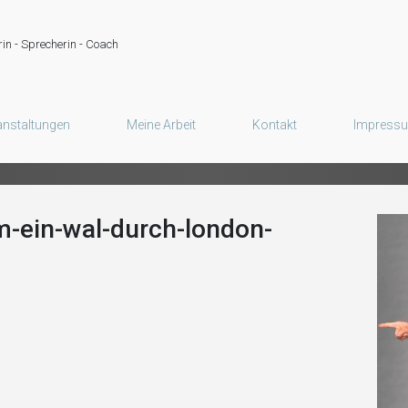
deratorin für Veranstaltun
in - Sprecherin - Coach
"Sympathische und verlässliche Moderation Ihres Events!"
anstaltungen
Meine Arbeit
Kontakt
Impress
-ein-wal-durch-london-