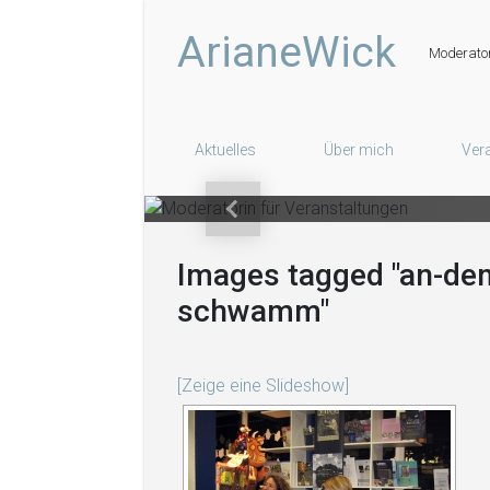
Zum Hauptinhalt springen
Mo
ArianeWick
Moderator
Aktuelles
Über mich
Ver
Vorheriger
Images tagged "an-dem
schwamm"
[Zeige eine Slideshow]