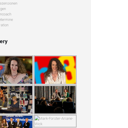
ezensionen
ngen
ncoach
termine
ation
lery