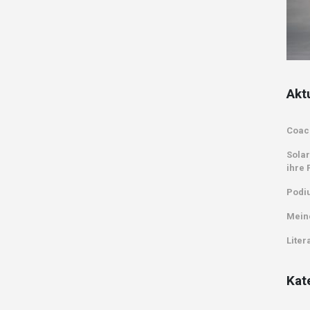
Akt
Coac
Solar
ihre 
Podi
Mein
Liter
Kat