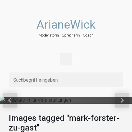
Zum Hauptinhalt springen
ArianeWick
Moderatorin - Sprecherin - Coach
Moderatorin für
Veranstaltungen
Vorheriger
Näch
Images tagged "mark-forster-
zu-gast"