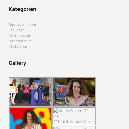
Kategorien
Buchrezensionen
Lesungen
Mediencoach
Messetermine
Moderation
Gallery