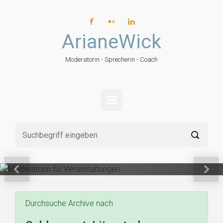
Zum Hauptinhalt springen
ArianeWick
Moderatorin - Sprecherin - Coach
Moderatorin für
Veranstaltungen
Vorheriger
Näch
Durchsuche Archive nach