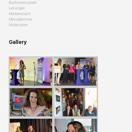
Buchrezensionen
Lesungen
Mediencoach
Messetermine
Moderation
Gallery