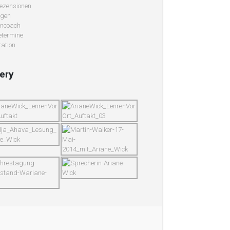
ezensionen
ngen
ncoach
termine
ation
lery