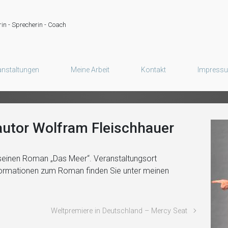
deratorin für Veranstaltun
in - Sprecherin - Coach
"Sympathische und verlässliche Moderation Ihres Events!"
anstaltungen
Meine Arbeit
Kontakt
Impress
autor Wolfram Fleischhauer
seinen Roman „Das Meer“. Veranstaltungsort
ormationen zum Roman finden Sie unter meinen
Weltpremiere in Deutschland – Mercy Seat