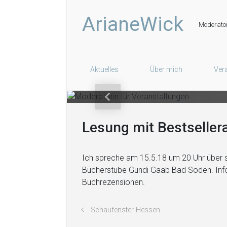
Zum Hauptinhalt springen
Mo
ArianeWick
Moderator
Aktuelles
Über mich
Ver
Vorheriger
Lesung mit Bestseller
Ich spreche am 15.5.18 um 20 Uhr über 
Bücherstube Gundi Gaab Bad Soden. Inf
Buchrezensionen.
Schaufenster Hessen