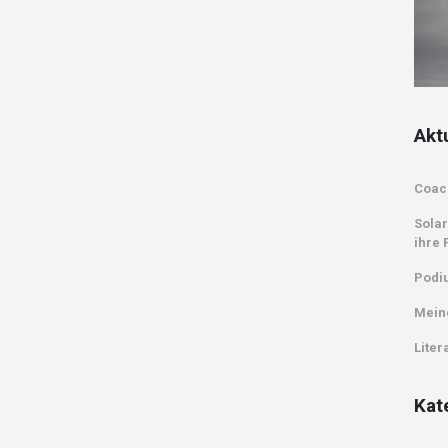
Akt
Coac
Solar
ihre 
Podi
Mein
Liter
Kat