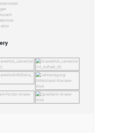
ezensionen
ngen
ncoach
termine
ation
lery